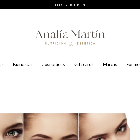
-- ELEGÍ VERTE BIEN --
os
bienestar
cosméticos
gift cards
marcas
for m