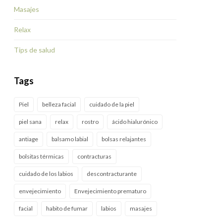
Masajes
Relax
Tips de salud
Tags
Piel
belleza facial
cuidado de la piel
piel sana
relax
rostro
ácido hialurónico
antiage
balsamo labial
bolsas relajantes
bolsitas térmicas
contracturas
cuidado de los labios
descontracturante
envejecimiento
Envejecimiento prematuro
facial
habito de fumar
labios
masajes