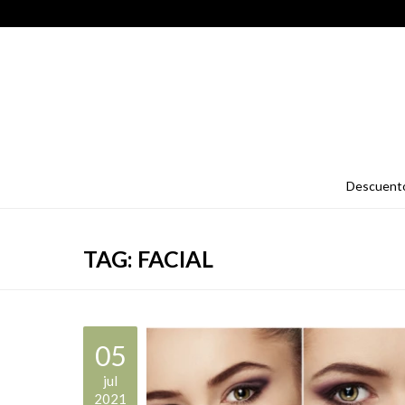
descuent
TAG: FACIAL
05
jul
2021