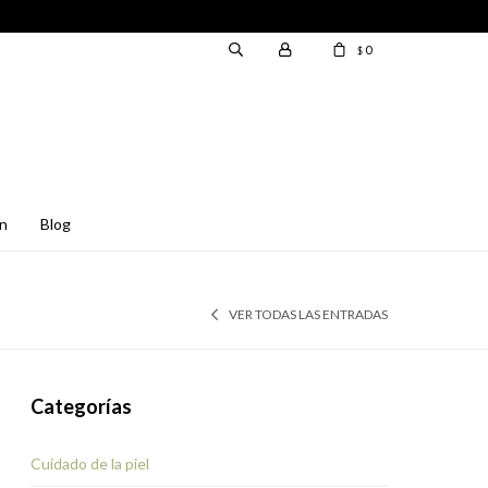
0
$
en
blog
VER TODAS LAS ENTRADAS
Categorías
Cuidado de la piel