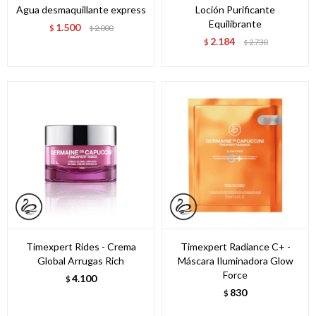
Agua desmaquillante express
Loción Purificante
Equilibrante
1.500
$
2.000
$
2.184
$
2.730
$
Timexpert Rides - Crema
Timexpert Radiance C+ -
Global Arrugas Rich
Máscara Iluminadora Glow
Force
4.100
$
830
$