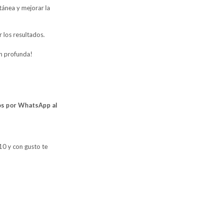
tánea y mejorar la
r los resultados.
ón profunda!
ros por WhatsApp al
10 y con gusto te