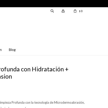
0
$
en
blog
rofunda con Hidratación +
sion
Limpieza Profunda con la tecnología de Microdermoabrasión,