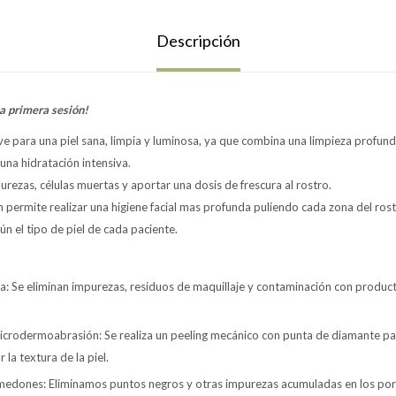
Descripción
a primera sesión!
ve para una piel sana, limpia y luminosa, ya que combina una limpieza profun
na hidratación intensiva.
rezas, células muertas y aportar una dosis de frescura al rostro.
permite realizar una higiene facial mas profunda puliendo cada zona del ros
ún el tipo de piel de cada paciente.
: Se eliminan impurezas, residuos de maquillaje y contaminación con product
microdermoabrasión: Se realiza un peeling mecánico con punta de diamante pa
la textura de la piel.
medones: Eliminamos puntos negros y otras impurezas acumuladas en los por