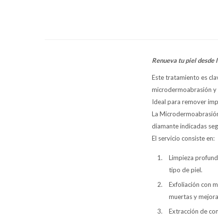
Renueva tu piel desde l
Este tratamiento es cla
microdermoabrasión y u
Ideal para remover impu
La Microdermoabrasión 
diamante indicadas seg
El servicio consiste en:
Limpieza profunda
tipo de piel.
Exfoliación con 
muertas y mejorar 
Extracción de co