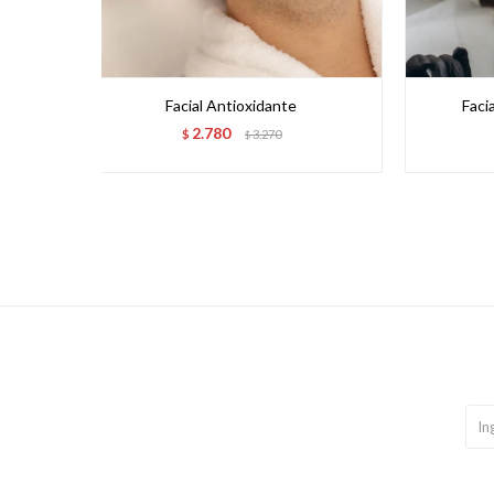
Facial Antioxidante
Faci
2.780
$
3.270
$