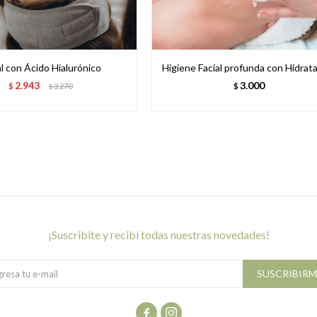
al con Ácido Hialurónico
Higiene Facial profunda con Hidrat
2.943
3.000
$
3.270
$
$
¡suscribite y recibí todas nuestras novedades!
SUSCRIBIRM

