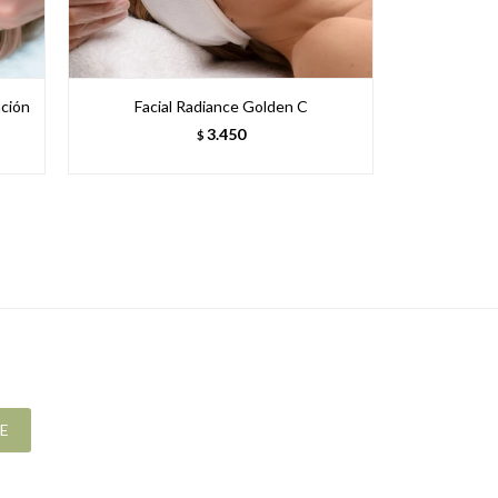
ación
Facial Radiance Golden C
Shock Facial
- Ge
3.450
$
E