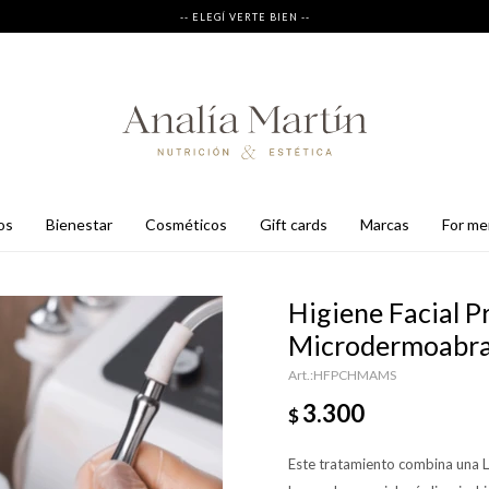
-- ELEGÍ VERTE BIEN --
os
bienestar
cosméticos
gift cards
marcas
for m
Higiene Facial P
Microdermoabra
HFPCHMAMS
3.300
$
Este tratamiento combina una 