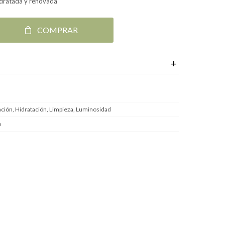
hidratada y renovada
COMPRAR
ación, Hidratación, Limpieza, Luminosidad
o