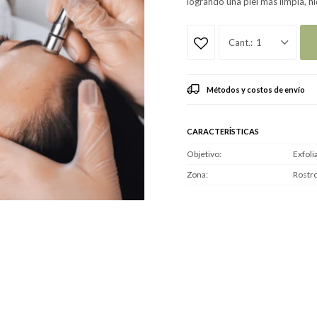
logrando una piel más limpia, 
1
Métodos y costos de envío
CARACTERÍSTICAS
Objetivo
Exfoli
Zona
Rostr