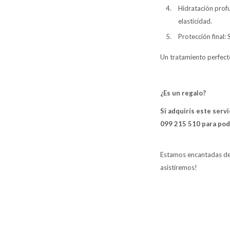
Hidratación profu
elasticidad.
Protección final:
Un tratamiento perfecto
¿Es un regalo?
Si adquirís este serv
099 215 510 para pode
Estamos encantadas de 
asistiremos!