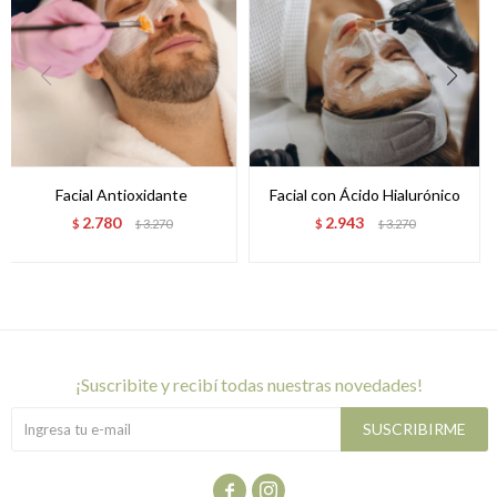
Facial Antioxidante
Facial con Ácido Hialurónico
2.780
2.943
$
3.270
$
3.270
$
$
¡suscribite y recibí todas nuestras novedades!
SUSCRIBIRME

