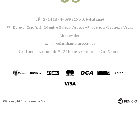
2714 18 74 - 099 215 510 (whatsapp)
Bulevar España 2420 entre Bulevar Artigas y Prudencio Vázquez y Vega.,
Montevideo
info@analiamartin.com.uy
Lunes a viernes de 9 a 21 horas y sábados de 9 a 13 horas.
© Copyright 2026 / Analía Martín