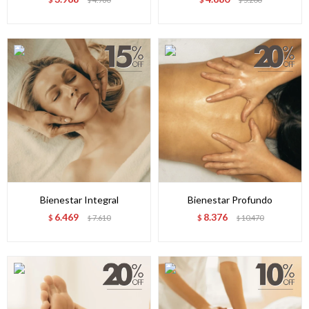
$
$
Bienestar Integral
Bienestar Profundo
6.469
8.376
$
7.610
$
10.470
$
$