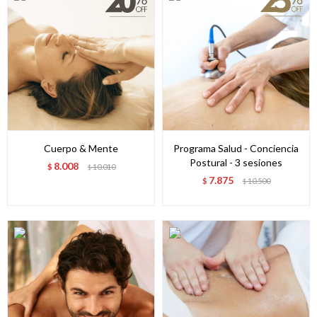
Cuerpo & Mente
Programa Salud - Conciencia
Postural - 3 sesiones
8.008
$
10.010
$
7.875
$
10.500
$