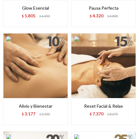
Glow Esencial
Pausa Perfecta
5.805
4.320
$
6.450
$
4.800
$
$
Alivio y Bienestar
Reset Facial & Relax
3.177
7.370
$
3.530
$
8.670
$
$