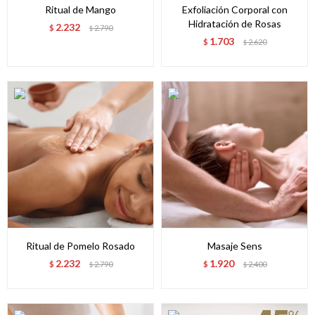
Ritual de Mango
Exfoliación Corporal con
Hidratación de Rosas
2.232
$
2.790
$
1.703
$
2.620
$
Ritual de Pomelo Rosado
Masaje Sens
2.232
1.920
$
2.790
$
2.400
$
$