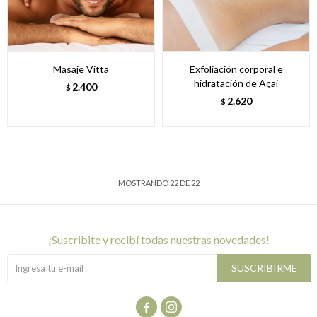
Masaje Vitta
Exfoliación corporal e
hidratación de Açai
2.400
$
2.620
$
MOSTRANDO
22
DE
22
¡suscribite y recibí todas nuestras novedades!
SUSCRIBIRME

