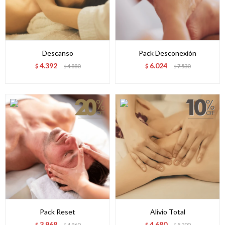
Descanso
Pack Desconexión
4.392
6.024
$
4.880
$
7.530
$
$
Pack Reset
Alivio Total
3.968
4.680
$
4.960
$
5.200