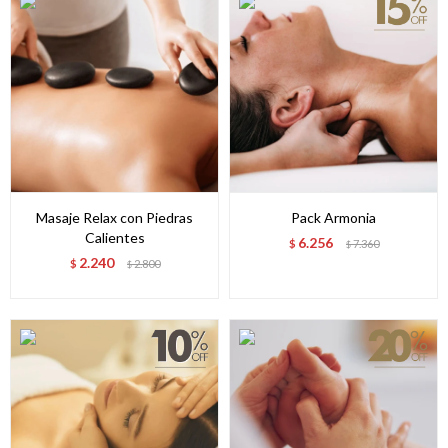
Masaje Relax con Piedras
Pack Armonia
Calientes
6.256
$
7.360
$
2.240
$
2.800
$