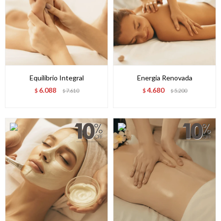
Equilibrio Integral
Energia Renovada
6.088
4.680
$
7.610
$
5.200
$
$