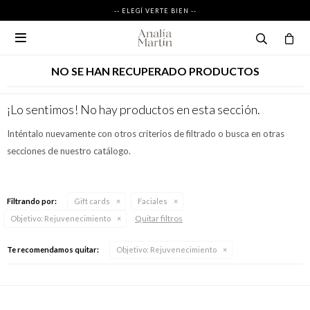
-- ELEGÍ VERTE BIEN --

NO SE HAN RECUPERADO PRODUCTOS
¡Lo sentimos! No hay productos en esta sección.
Inténtalo nuevamente con otros criterios de filtrado o busca en otras
secciones de nuestro catálogo.
Filtrando por:
Gift cards
Faciales
Quitar filtros
Objetivo:
Rejuvenecimiento
Te recomendamos quitar:
Objetivo:
Rejuvenecimiento